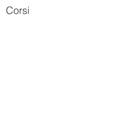
Corsi
Ricevi molti buoni consigli e offerte
nella tua casella di posta.
Sottoscrivi.
La tua email