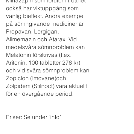
Mirtazapin som förutom trötthet
också har viktuppgång som
vanlig bieffekt. Andra exempel
på sömngivande mediciner är
Propavan, Lergigan,
Alimemazin och Atarax. Vid
medelsvåra sömnproblem kan
Melatonin förskrivas (t.ex.
Aritonin, 100 tabletter 278 kr)
och vid svåra sömnproblem kan
Zopiclon (Imovane)och
Zolpidem (Stilnoct) vara aktuellt
för en övergående period.
Priser: Se under "info"